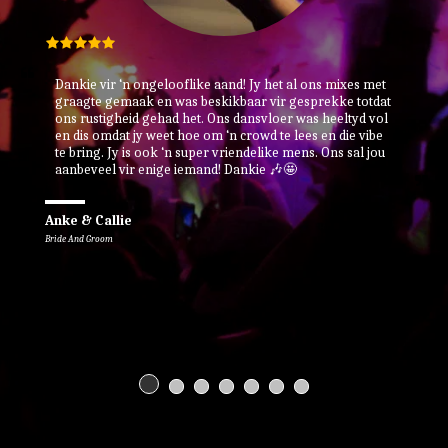
Dankie vir ‘n ongelooflike aand! Jy het al ons mixes met 
graagte gemaak en was beskikbaar vir gesprekke totdat 
ons rustigheid gehad het. Ons dansvloer was heeltyd vol 
en dis omdat jy weet hoe om ‘n crowd te lees en die vibe 
te bring. Jy is ook ‘n super vriendelike mens. Ons sal jou 
aanbeveel vir enige iemand! Dankie 🎶🤩
Anke & Callie
Bride And Groom